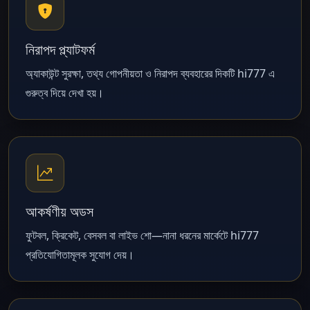
নিরাপদ প্ল্যাটফর্ম
অ্যাকাউন্ট সুরক্ষা, তথ্য গোপনীয়তা ও নিরাপদ ব্যবহারের দিকটি hi777 এ
গুরুত্ব দিয়ে দেখা হয়।
আকর্ষণীয় অডস
ফুটবল, ক্রিকেট, বেসবল বা লাইভ শো—নানা ধরনের মার্কেটে hi777
প্রতিযোগিতামূলক সুযোগ দেয়।