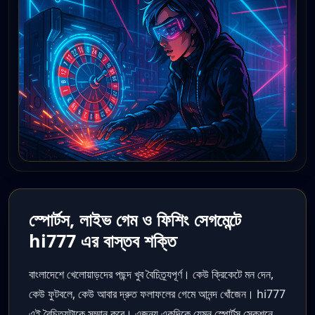
স্পোর্টস, লাইভ গেম ও ফিশিং সেগমেন্টে
hi777 এর বাস্তব শক্তি
বাংলাদেশে খেলোয়াড়দের পছন্দ খুব বৈচিত্র্যপূর্ণ। কেউ ক্রিকেটে মন দেন,
কেউ ফুটবলে, কেউ আবার দ্রুত ফলাফলের গেমে আনন্দ খোঁজেন। hi777
এই বৈচিত্র্যটাকে সম্মান করে। এজন্য একদিকে যেমন স্পোর্টস সেকশনে