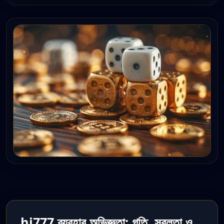
hi777 ব্যবহার অভিজ্ঞতা: গতি, সরলতা ও