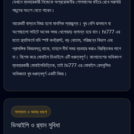
যেখানে ব্যবহারকারী নিজেকে অপ্রয়োজনীয় গোলমালের বাইরে রেখে সরাসরি
পছন্দের অংশে যেতে পারেন।
আরেকটি বাস্তব বিষয় হলো মানসিক স্বাচ্ছন্দ্য। খুব বেশি ঝলমলে বা
অগোছালো সাইটে অনেক সময় খেলোয়াড় ক্লান্ত হয়ে যান। hi777 এর
মতো প্ল্যাটফর্মে যদি স্পষ্ট কনট্রাস্ট, বড় বোতাম, পরিচ্ছন্ন বিভাগ এবং
প্রাসঙ্গিক বিষয়বস্তু থাকে, তাহলে দীর্ঘ সময় ব্যবহার করাও বিরক্তিকর লাগে
না। বিশেষ করে মোবাইল ডিভাইসে এটি গুরুত্বপূর্ণ। বাংলাদেশের অধিকাংশ
ব্যবহারকারী মোবাইলভিত্তিক, তাই hi777 এর মোবাইল রেসপন্সিভ
অভিজ্ঞতা খুব গুরুত্বপূর্ণ একটি বিষয়।
সদস্যতা ও অফার ধারণা
ভিআইপি ও প্ল্যান সুবিধা